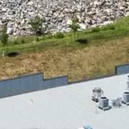





















