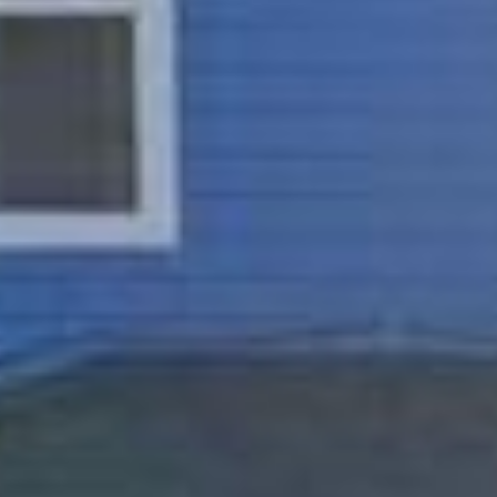

























