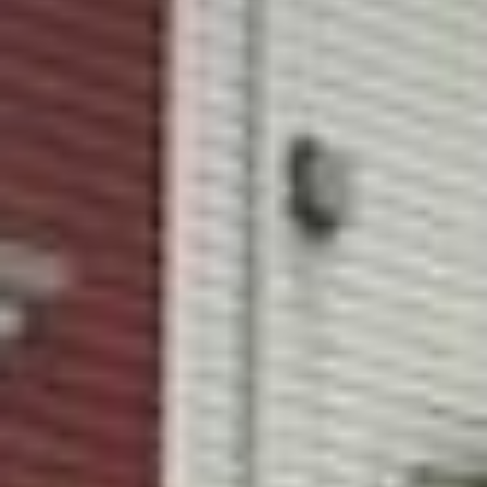






