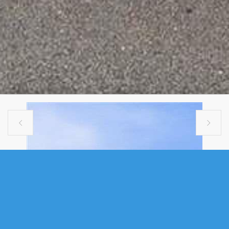


MULTI FAMILY
2126 CREIGHTON STREET, HALIFAX,
NS (MLS® 202610852)
.