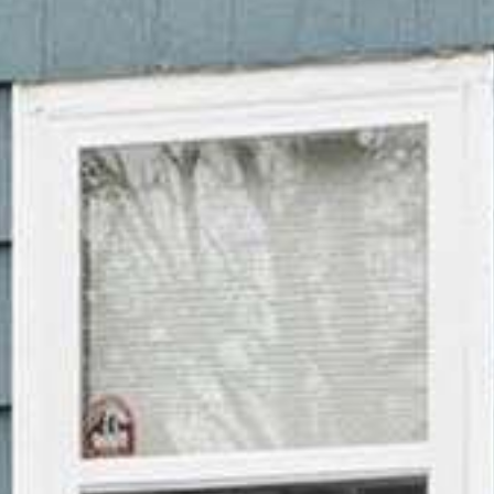















































