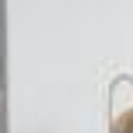
























