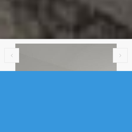


SINGLE FAMILY
108 3805 MONT BLANC TERRACE,
HALIFAX, NS (MLS® 202601601)
.