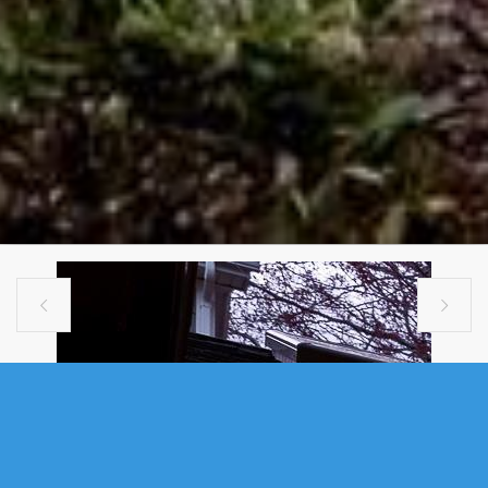


SINGLE FAMILY