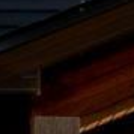



















































