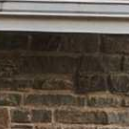















































