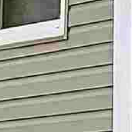























