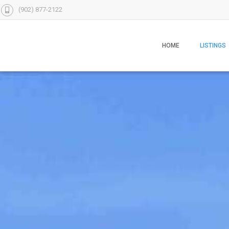
(902) 877-2122
HOME
LISTINGS