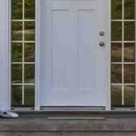



















































