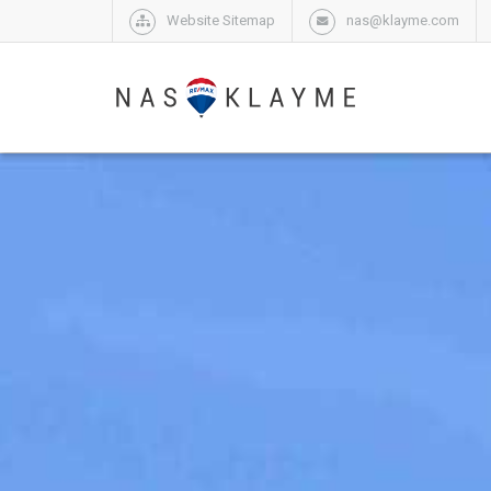
Website Sitemap
nas@klayme.com