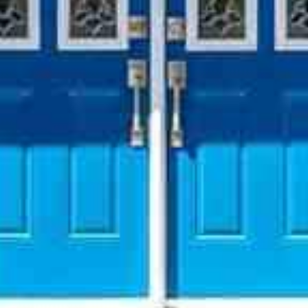



















































