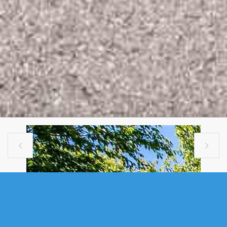


SINGLE FAMILY