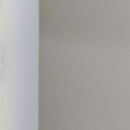


































