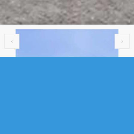


SINGLE FAMILY
314 CARMEL CRESCENT,
HAMMONDS PLAINS, NS (MLS®
202616999)
.