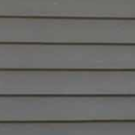

















































