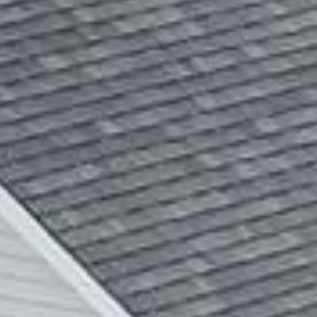

















































