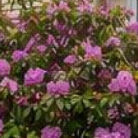




































