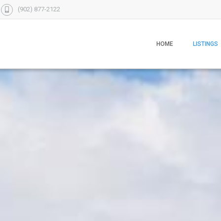
(902) 877-2122
HOME
LISTINGS