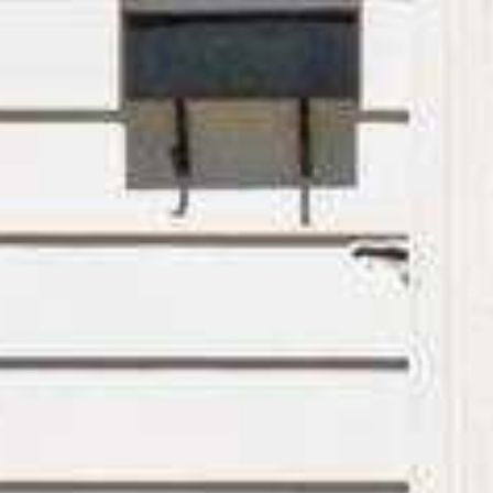










































