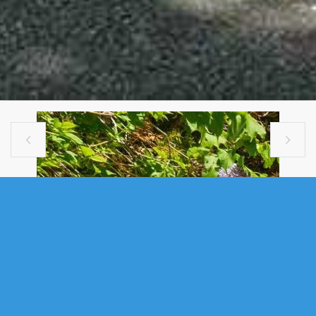


SINGLE FAMILY
6477 ROSLYN ROAD, HALIFAX, NS
(MLS® 202612468)
.