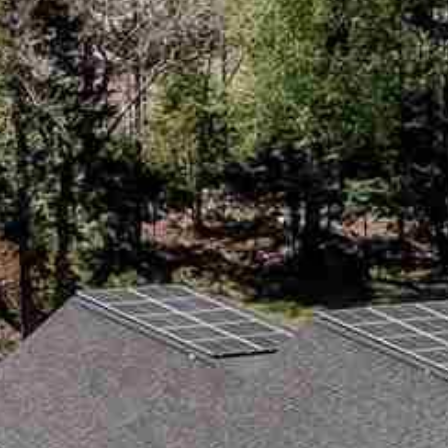



















































