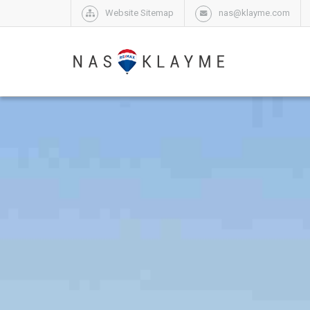
Website Sitemap
nas@klayme.com