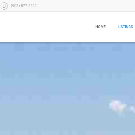
(902) 877-2122
HOME
LISTINGS