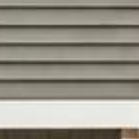
















































